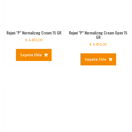
Rejuvi ”P” Normalizıng Cream 15 GR
Rejuvi ”P” Normalizıng Cream Open 15
GR
₺
4.450,00
₺
4.450,00
Sepete Ekle
Sepete Ekle