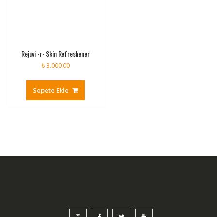
Rejuvi -r- Skin Refreshener
₺
3.000,00
Sepete Ekle