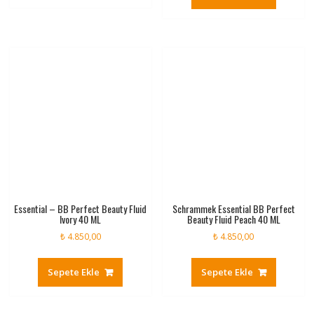
Essential – BB Perfect Beauty Fluid
Schrammek Essential BB Perfect
Ivory 40 ML
Beauty Fluid Peach 40 ML
₺
4.850,00
₺
4.850,00
Sepete Ekle
Sepete Ekle