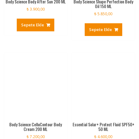
Body Science Body After Sun 200 ML
Body Science Shape Perfection Body
Oil 150 ML
₺
3.900,00
₺
5.850,00
Sepete Ekle
Sepete Ekle
Body Science CelluContour Body
Essential Solar+ Protect Fluid SPF50+
Cream 200 ML
50 ML
₺
7.200,00
₺
4.600,00