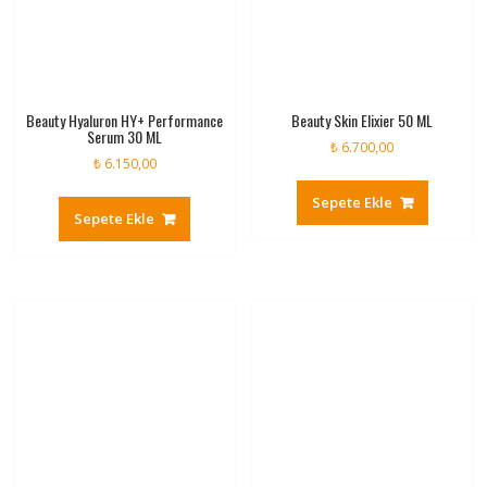
Beauty Hyaluron HY+ Performance
Beauty Skin Elixier 50 ML
Serum 30 ML
₺
6.700,00
₺
6.150,00
Sepete Ekle
Sepete Ekle