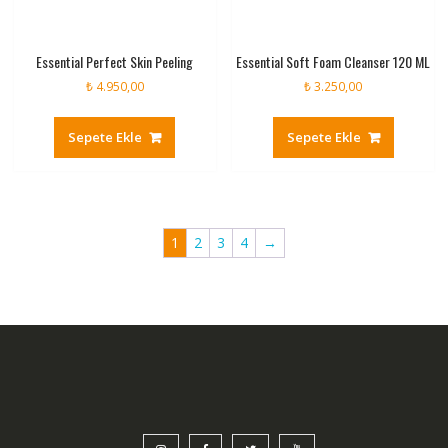
Essential Perfect Skin Peeling
Essential Soft Foam Cleanser 120 ML
₺
4.950,00
₺
3.250,00
Sepete Ekle
Sepete Ekle
1
2
3
4
→