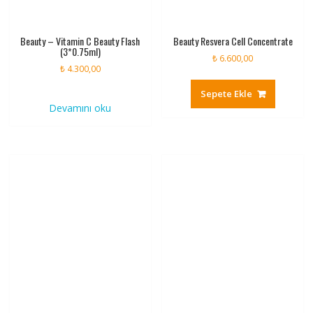
Beauty – Vitamin C Beauty Flash
Beauty Resvera Cell Concentrate
(3*0.75ml)
₺
6.600,00
₺
4.300,00
Sepete Ekle
Devamını oku