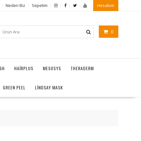
Neden Biz
Sepetim
Hesabım
0
ASH
HAIRPLUS
MESOSYS
THERADERM
GREEN PEEL
LİNDSAY MASK