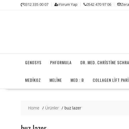
Skip
0312 335 00 07
Yorum Yap
0542 470 97 06
Zera
to
content
GENOSYS
PHFORMULA
DR. MED. CHRISTINE SCHR
MEDİKOZ
MELINE
MED : B
COLLAGEN LIFT PARI
Home
Ürünler
buz lazer
buz lazer