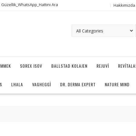
 Güzellik_WhatsApp_Hattını Ara
Hakkımızda
AMMEK
SOREX ISOV
BALLSTAD KOLAJEN
REJUVI
REVITAL
S
LHALA
VAGHEGGI
DR. DERMA EXPERT
NATURE MIND