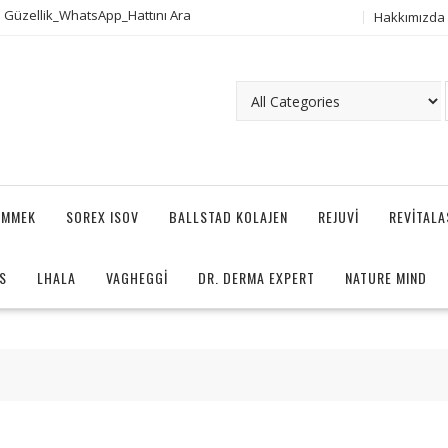
 Güzellik_WhatsApp_Hattını Ara
Hakkımızda
AMMEK
SOREX ISOV
BALLSTAD KOLAJEN
REJUVI
REVITAL
S
LHALA
VAGHEGGI
DR. DERMA EXPERT
NATURE MIND