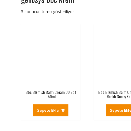
5 sonucun tümü gösteriliyor
Bbc Blemish Balm Cream 30 Spf
Bbc Blemish Balm C
-50ml
Renkli Güneş Ko
Sepete Ekle
Sepete Ekl