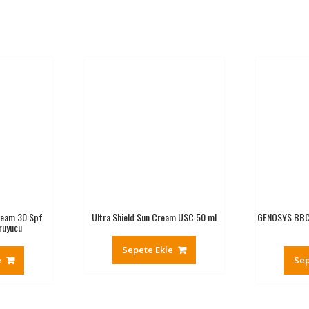
ream 30 Spf
Ultra Shield Sun Cream USC 50 ml
GENOSYS BBC
ruyucu
Sepete Ekle
e
Sep