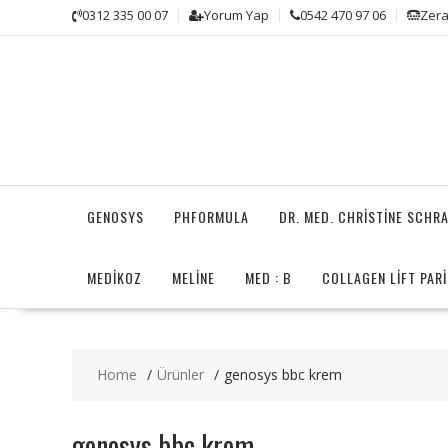
Skip
0312 335 00 07
Yorum Yap
0542 470 97 06
Zera
to
content
GENOSYS
PHFORMULA
DR. MED. CHRISTINE SCHR
MEDİKOZ
MELINE
MED : B
COLLAGEN LIFT PARI
Home
Ürünler
genosys bbc krem
genosys bbc krem