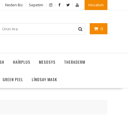
Neden Biz
Sepetim
Hesabım
0
ASH
HAIRPLUS
MESOSYS
THERADERM
GREEN PEEL
LİNDSAY MASK