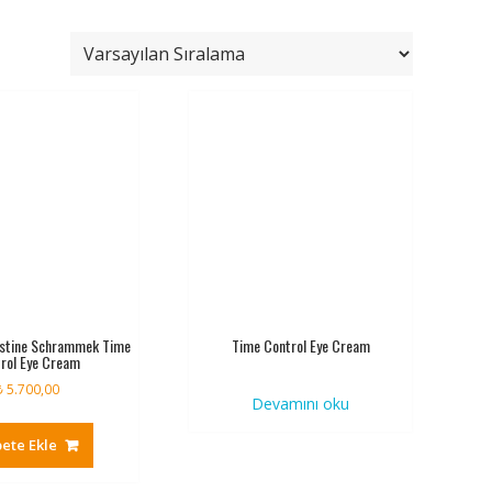
istine Schrammek Time
Time Control Eye Cream
rol Eye Cream
₺
5.700,00
Devamını oku
ete Ekle