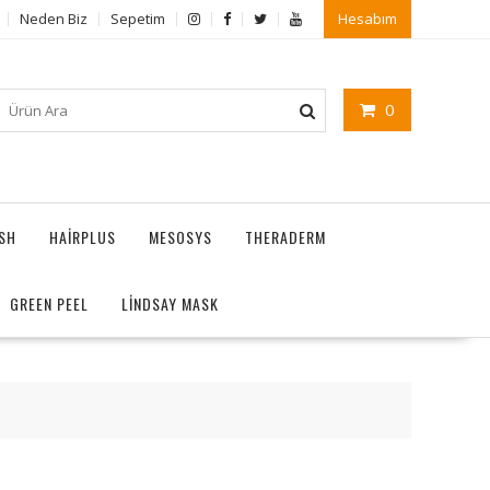
Neden Biz
Sepetim
Hesabım
0
ASH
HAIRPLUS
MESOSYS
THERADERM
GREEN PEEL
LİNDSAY MASK