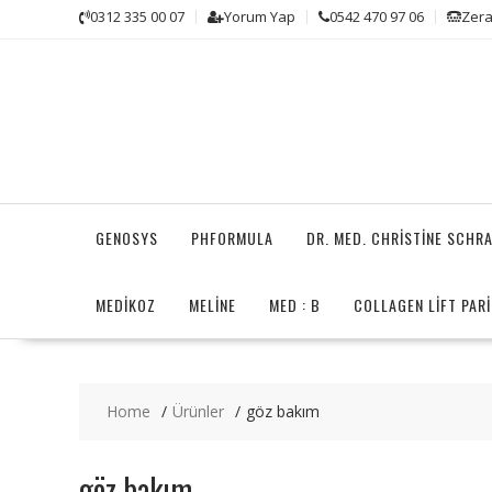
Skip
0312 335 00 07
Yorum Yap
0542 470 97 06
Zera
to
content
GENOSYS
PHFORMULA
DR. MED. CHRISTINE SCHR
MEDİKOZ
MELINE
MED : B
COLLAGEN LIFT PARI
Home
Ürünler
göz bakım
göz bakım