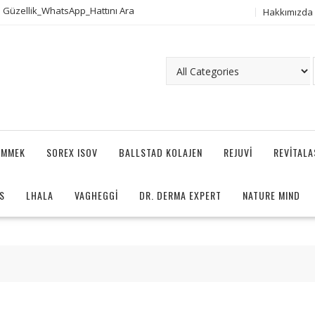
 Güzellik_WhatsApp_Hattını Ara
Hakkımızda
AMMEK
SOREX ISOV
BALLSTAD KOLAJEN
REJUVI
REVITAL
S
LHALA
VAGHEGGI
DR. DERMA EXPERT
NATURE MIND