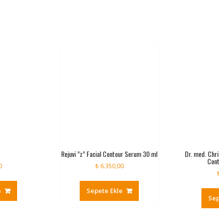
Rejuvi ”z” Facial Contour Serum 30 ml
Dr. med. Chr
Cont
0
₺
6.350,00
e
Sepete Ekle
Sep