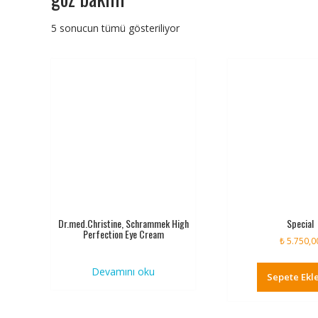
5 sonucun tümü gösteriliyor
Dr.med.Christine, Schrammek High
Special
Perfection Eye Cream
₺
5.750,0
Devamını oku
Sepete Ekl