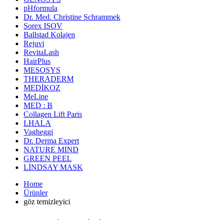
pHformula
Dr. Med. Christine Schrammek
Sorex ISOV
Ballstad Kolajen
Rejuvi
RevitaLash
HairPlus
MESOSYS
THERADERM
MEDİKOZ
MeLine
MED : B
Collagen Lift Paris
LHALA
Vagheggi
Dr. Derma Expert
NATURE MIND
GREEN PEEL
LİNDSAY MASK
Home
Ürünler
göz temizleyici