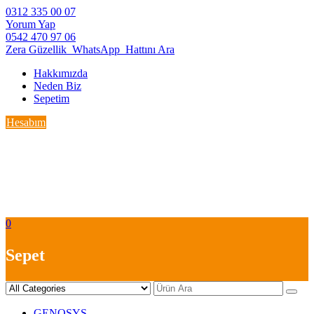
Skip
0312 335 00 07
to
Yorum Yap
content
0542 470 97 06
Zera Güzellik_WhatsApp_Hattını Ara
Hakkımızda
Neden Biz
Sepetim
Hesabım
0
Sepet
GENOSYS