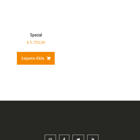
Special
₺
5.750,00
Sepete Ekle