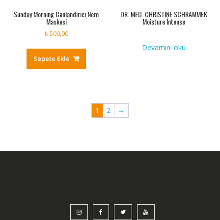
Sunday Morning Canlandırıcı Nem
DR. MED. CHRISTINE SCHRAMMEK
Maskesi
Moisture İntense
₺
500,00
Devamını oku
Sepete Ekle
1
2
→