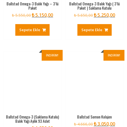
Ballstad Omega-3 Balık Yağı – 3’lü
Ballstad Omega-3 Balık Yağı ( 3’lü
Paket
Paket ) Saklama Kutulu
₺
5.150,00
₺
5.250,00
Orijinal
Şu
Orijinal
Şu
₺
5.550,00
₺
5.650,00
fiyat:
andaki
fiyat:
andaki
₺ 5.550,00.
fiyat:
₺ 5.650,00.
fiyat:
Sepete Ekle
Sepete Ekle
₺ 5.150,00.
₺ 5.250
İNDIRIM!
İNDIRIM!
Ballstad Omega-3 (Saklama Kutulu)
Ballstad Somon Kolajen
Balık Yağı Aylık 93 Adet
₺
3.050,00
Orijinal
Şu
₺
4.666,00