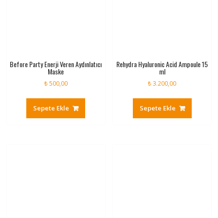
Before Party Enerji Veren Aydınlatıcı
Rehydra Hyaluronic Acid Ampoule 15
Maske
ml
₺
500,00
₺
3.200,00
Sepete Ekle
Sepete Ekle