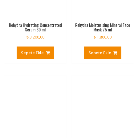
Rehydra Hydrating Concentrated
Rehydra Moisturising Mineral Face
Serum 30 ml
Mask 75 ml
₺
3.200,00
₺
1.800,00
Sepete Ekle
Sepete Ekle