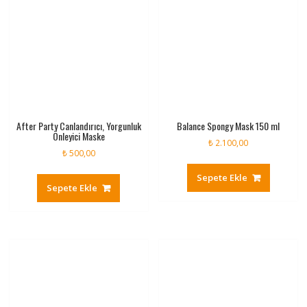
After Party Canlandırıcı, Yorgunluk
Balance Spongy Mask 150 ml
Önleyici Maske
₺
2.100,00
₺
500,00
Sepete Ekle
Sepete Ekle