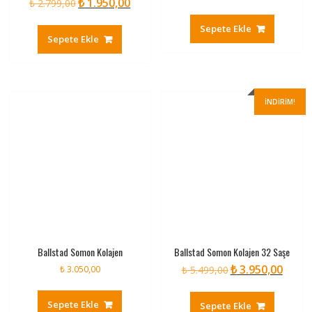
₺
1.950,00
Orijinal
Şu
₺
2.799,00
fiyat:
andaki
fiyat:
andaki
₺ 4.666,00.
fiyat:
Sepete Ekle
₺ 2.799,00.
fiyat:
₺ 3.050
Sepete Ekle
₺ 1.950,00.
İNDIRIM!
Ballstad Somon Kolajen
Ballstad Somon Kolajen 32 Saşe
₺
3.950,00
Orijinal
Şu
₺
3.050,00
₺
5.499,00
fiyat:
andaki
₺ 5.499,00.
fiyat:
Sepete Ekle
Sepete Ekle