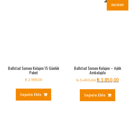
İNDIRIM!
Ballstad Somon Kolajen 15 Günlük
Ballstad Somon Kolajen – Aylık
Paket
Ambalajda
₺
3.850,00
Orijinal
Şu
₺
2.999,00
₺
5.499,00
fiyat:
andaki
₺ 5.499,00.
fiyat:
Sepete Ekle
Sepete Ekle
₺ 3.850