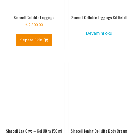
Sinecell Cellulite Leggings
Sinecell Cellulite Leggings Kit Refill
₺
2.300,00
Devamını oku
Sepete Ekle
Sinecell Leg Cryo – Gel Ultra 150 ml
Sinecell Toning Cellulite Body Cream