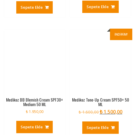
₺ 2.300,00.
fiyat:
Sepete Ekle
Sepete Ekle
₺ 2.175,00.
İNDIRIM!
Medikoz BB Blemish Cream SPF30+
Medikoz Tone-Up Cream SPF50+ 50
Medium 50 ML
ML
₺
1.500,00
Orijinal
Şu
₺
1.950,00
₺
1.600,00
fiyat:
andaki
₺ 1.600,00.
fiyat:
Sepete Ekle
Sepete Ekle
₺ 1.500