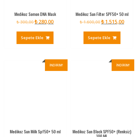
Medikoz Somon DNA Mask
Medikoz Sun Filter SPF50+ 50 ml
₺
280,00
₺
1.515,00
Orijinal
Şu
Orijinal
Şu
₺
300,00
₺
1.600,00
fiyat:
andaki
fiyat:
andaki
₺ 300,00.
fiyat:
₺ 1.600,00.
fiyat:
Sepete Ekle
Sepete Ekle
₺ 280,00.
₺ 1.515
İNDIRIM!
İNDIRIM!
Medikoz Sun Milk Spf50+ 50 ml
Medikoz Sun Block SPF50+ (Renksiz)
100 ML