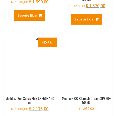
₺
1.990,00
Orijinal
Şu
₺
2.100,00
₺
1.370,00
Orijinal
Şu
₺
1.450,00
fiyat:
andaki
fiyat:
andaki
₺ 2.100,00.
fiyat:
Sepete Ekle
₺ 1.450,00.
fiyat:
₺ 1.990,00.
Sepete Ekle
₺ 1.370
İNDIRIM!
Medikoz Sun Spray Milk SPF50+ 150
Medikoz BB Blemish Cream SPF30+
ml
50 ML
₺
2.175,00
Orijinal
Şu
₺
2.300,00
₺
1.950,00
fiyat:
andaki