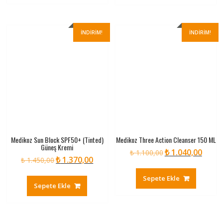
İNDIRIM!
İNDIRIM!
Medikoz Sun Block SPF50+ (Tinted)
Medikoz Three Action Cleanser 150 ML
Güneş Kremi
₺
1.040,00
Orijinal
Şu
₺
1.100,00
₺
1.370,00
Orijinal
Şu
₺
1.450,00
fiyat:
andaki
fiyat:
andaki
₺ 1.100,00.
fiyat:
Sepete Ekle
₺ 1.450,00.
fiyat:
₺ 1.040
Sepete Ekle
₺ 1.370,00.