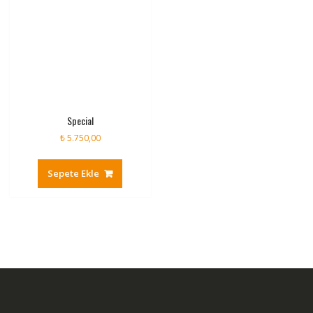
Special
₺
5.750,00
Sepete Ekle