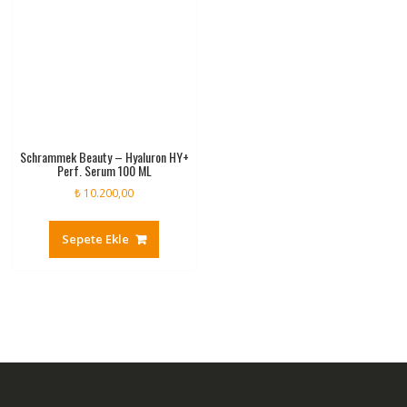
Schrammek Beauty – Hyaluron HY+
Perf. Serum 100 ML
₺
10.200,00
Sepete Ekle