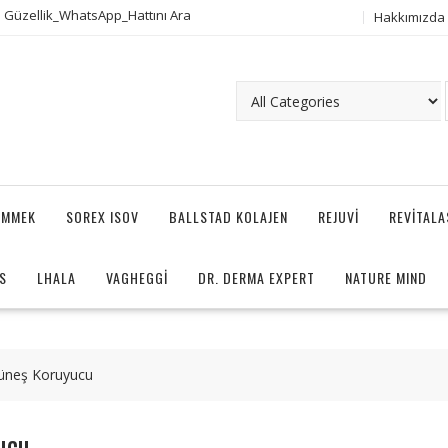
 Güzellik_WhatsApp_Hattını Ara
Hakkımızda
AMMEK
SOREX ISOV
BALLSTAD KOLAJEN
REJUVI
REVITAL
S
LHALA
VAGHEGGI
DR. DERMA EXPERT
NATURE MIND
 Güneş Koruyucu
ucu