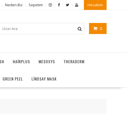
Neden Biz
Sepetim
Hesabım
0
ASH
HAIRPLUS
MESOSYS
THERADERM
GREEN PEEL
LİNDSAY MASK