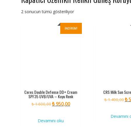
2 sonucun tümü gösteriliyor
İNDIRIM!
Ceres Double Defense DD+ Cream
CRS Milk Sun Scre
SPF35 UVB/UVA – Koyu Renk
₺
5
Orij
₺
1.400,00
₺
950,00
Orijinal
Şu
₺
1.600,00
fiya
fiyat:
andaki
₺ 1.
Devamını 
₺ 1.600,00.
fiyat:
Devamını oku
₺ 950,00.