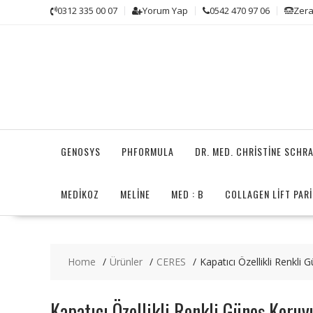
Skip
0312 335 00 07
Yorum Yap
0542 470 97 06
Zera
to
content
GENOSYS
PHFORMULA
DR. MED. CHRISTINE SCHR
MEDİKOZ
MELINE
MED : B
COLLAGEN LIFT PARI
Home
Ürünler
CERES
Kapatıcı Özellikli Renkli
Kapatıcı Özellikli Renkli Güneş Koruy