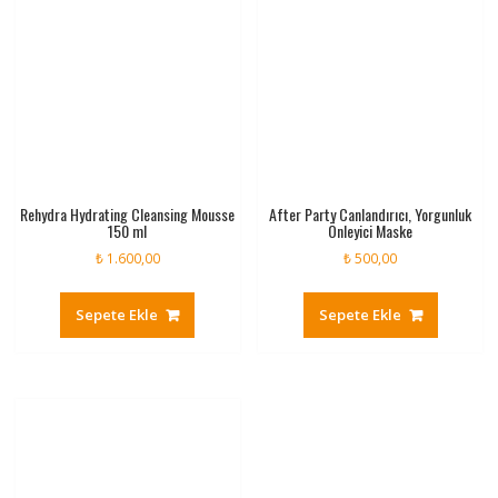
Rehydra Hydrating Cleansing Mousse
After Party Canlandırıcı, Yorgunluk
150 ml
Önleyici Maske
₺
1.600,00
₺
500,00
Sepete Ekle
Sepete Ekle