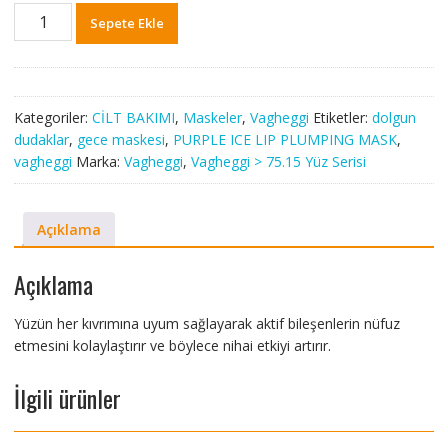
75.15
Sepete Ekle
Revitalisin
Face
Mask
50
Kategoriler:
CİLT BAKIMI
,
Maskeler
,
Vagheggi
Etiketler:
dolgun
ml
dudaklar
,
gece maskesi
,
PURPLE ICE LIP PLUMPING MASK
,
adet
vagheggi
Marka:
Vagheggi
,
Vagheggi > 75.15 Yüz Serisi
Açıklama
Açıklama
Yüzün her kıvrımına uyum sağlayarak aktif bileşenlerin nüfuz
etmesini kolaylaştırır ve böylece nihai etkiyi artırır.
İlgili ürünler