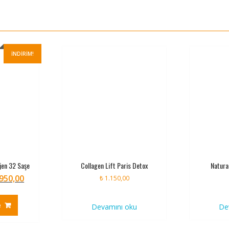
İNDIRIM!
jen 32 Saşe
Collagen Lift Paris Detox
Natural
950,00
nal
Şu
₺
1.150,00
andaki
99,00.
fiyat:
e
Devamını oku
De
₺ 3.950,00.