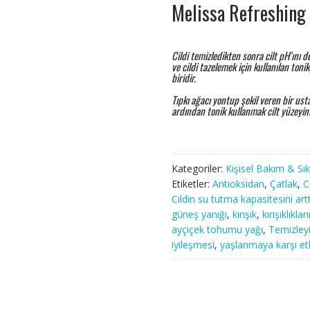
Melissa Refreshing
Cildi temizledikten sonra cilt pH’ını 
ve cildi tazelemek için kullanılan ton
biridir.
Tıpkı ağacı yontup şekil veren bir usta
ardından tonik kullanmak cilt yüzeyini
Kategoriler:
Kişisel Bakım & Sıkı
Etiketler:
Antioksidan
,
Çatlak
,
C
Cildin su tutma kapasitesini artt
güneş yanığı
,
kırışık
,
kırışıklıkl
ayçiçek tohumu yağı
,
Temizleyi
iyileşmesi
,
yaşlanmaya karşı etk