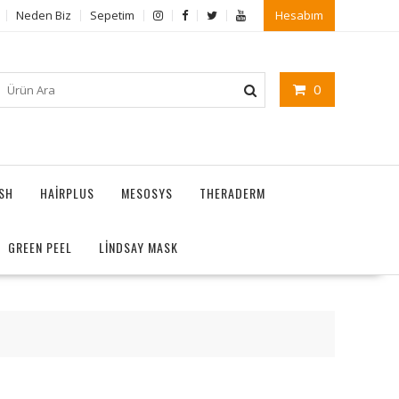
Neden Biz
Sepetim
Hesabım
0
ASH
HAIRPLUS
MESOSYS
THERADERM
GREEN PEEL
LİNDSAY MASK