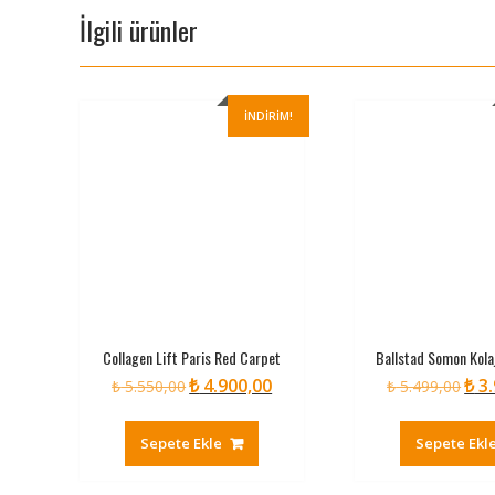
İlgili ürünler
İNDIRIM!
Collagen Lift Paris Red Carpet
Ballstad Somon Kola
₺
4.900,00
₺
3.
Orijinal
Şu
Oriji
₺
5.550,00
₺
5.499,00
fiyat:
andaki
fiyat:
₺ 5.550,00.
fiyat:
₺ 5.4
Sepete Ekle
Sepete Ekl
₺ 4.900,00.