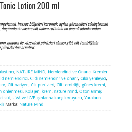
 Tonic Lotion 200 ml
dengelemek, hassas bölgeleri korumak, açılan gözenekleri sıkılaştırmak
ik, düşünülenin aksine cilt bakım rutininin en önemli adımlarından
nın zımpara ile yüzeydeki pürüzleri alması gibi, cilt temizliğinin
 pürüzlerden arındırır.
laştırıcı
,
NATURE MIND
,
Nemlendirici ve Onarıcı Kremler
ild nemlendirici
,
Cildi nemlendirir ve onarır
,
Cildi yenileyici
,
ırır
,
Cilt bariyeri
,
Cilt pürüzleri
,
Cilt temizliği
,
güneş kremi
,
arın önlenmesi
,
Kolajen
,
krem
,
nature mind
,
Ozonlanmış
ci süt
,
UVA ve UVB ışınlarına karşı koruyucu
,
Yaraların
ili
Marka:
Nature Mind