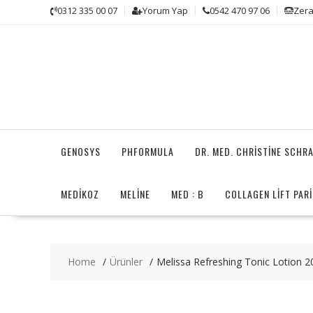
Skip
0312 335 00 07
Yorum Yap
0542 470 97 06
Zera
to
content
GENOSYS
PHFORMULA
DR. MED. CHRISTINE SCHR
MEDİKOZ
MELINE
MED : B
COLLAGEN LIFT PARI
Home
Ürünler
Melissa Refreshing Tonic Lotion 2