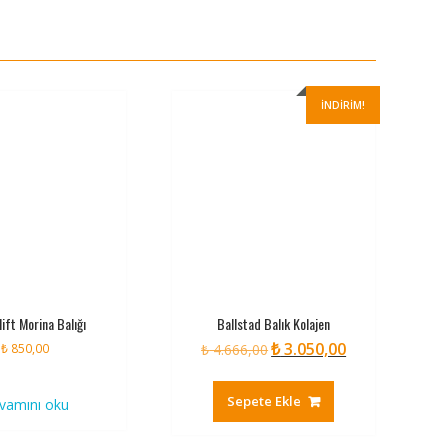
İNDIRIM!
ift Morina Balığı
Ballstad Balık Kolajen
₺
3.050,00
Orijinal
Şu
₺
850,00
₺
4.666,00
fiyat:
andaki
₺ 4.666,00.
fiyat:
Sepete Ekle
vamını oku
₺ 3.050,00.