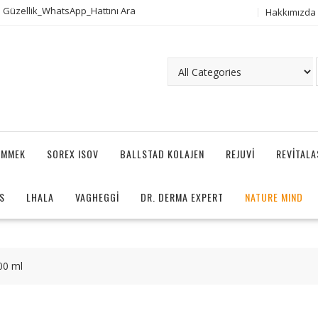
 Güzellik_WhatsApp_Hattını Ara
Hakkımızda
AMMEK
SOREX ISOV
BALLSTAD KOLAJEN
REJUVI
REVITAL
S
LHALA
VAGHEGGI
DR. DERMA EXPERT
NATURE MIND
00 ml