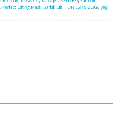
Karma cilt
,
Kırışık Cilt
,
KOLAJEN SENTEZİ
,
kuru cilt
,
,
Perfect Lifting Mask
,
Sarkık Cilt
,
TON EŞİTSİZLİĞİ
,
yağlı