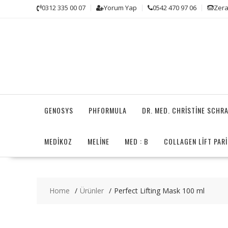
Skip
0312 335 00 07
Yorum Yap
0542 470 97 06
Zera
to
content
GENOSYS
PHFORMULA
DR. MED. CHRISTINE SCHR
MEDİKOZ
MELINE
MED : B
COLLAGEN LIFT PARI
Home
Ürünler
Perfect Lifting Mask 100 ml