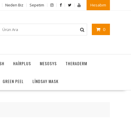
Neden Biz
Sepetim
Hesabım
0
ASH
HAIRPLUS
MESOSYS
THERADERM
GREEN PEEL
LİNDSAY MASK