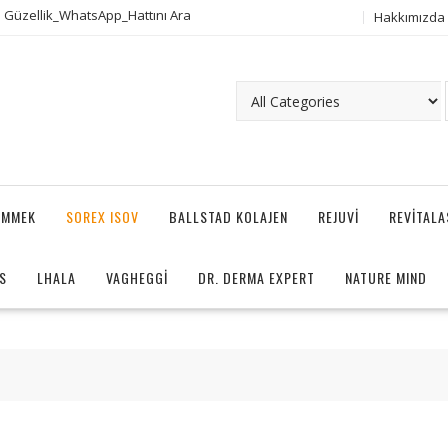
 Güzellik_WhatsApp_Hattını Ara
Hakkımızda
AMMEK
SOREX ISOV
BALLSTAD KOLAJEN
REJUVI
REVITAL
S
LHALA
VAGHEGGI
DR. DERMA EXPERT
NATURE MIND