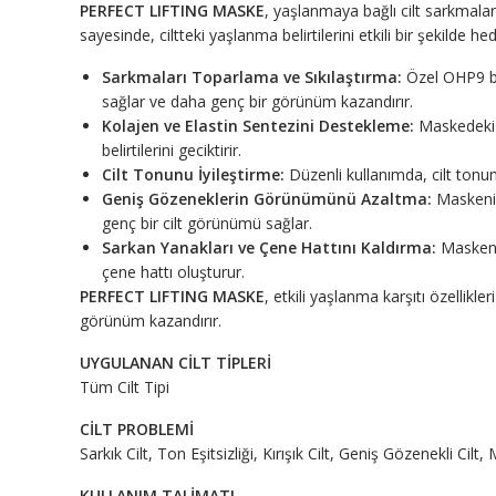
PERFECT LIFTING MASKE
, yaşlanmaya bağlı cilt sarkmalar
sayesinde, ciltteki yaşlanma belirtilerini etkili bir şekilde
Sarkmaları Toparlama ve Sıkılaştırma:
Özel OHP9 bile
sağlar ve daha genç bir görünüm kazandırır.
Kolajen ve Elastin Sentezini Destekleme:
Maskedeki et
belirtilerini geciktirir.
Cilt Tonunu İyileştirme:
Düzenli kullanımda, cilt tonunu
Geniş Gözeneklerin Görünümünü Azaltma:
Maskenin 
genç bir cilt görünümü sağlar.
Sarkan Yanakları ve Çene Hattını Kaldırma:
Maskenin
çene hattı oluşturur.
PERFECT LIFTING MASKE
, etkili yaşlanma karşıtı özellikle
görünüm kazandırır.
UYGULANAN CİLT TİPLERİ
Tüm Cilt Tipi
CİLT PROBLEMİ
Sarkık Cilt, Ton Eşitsizliği, Kırışık Cilt, Geniş Gözenekli Cilt, 
KULLANIM TALİMATI