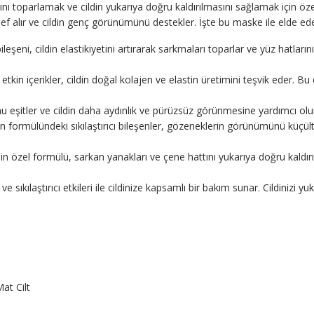
ını toparlamak ve cildin yukarıya doğru kaldırılmasını sağlamak için özel
 hedef alır ve cildin genç görünümünü destekler. İşte bu maske ile elde e
şeni, cildin elastikiyetini artırarak sarkmaları toparlar ve yüz hatlarını b
kin içerikler, cildin doğal kolajen ve elastin üretimini teşvik eder. Bu 
 eşitler ve cildin daha aydınlık ve pürüzsüz görünmesine yardımcı olur. Ton
formülündeki sıkılaştırıcı bileşenler, gözeneklerin görünümünü küçültü
 özel formülü, sarkan yanakları ve çene hattını yukarıya doğru kaldırır. B
ri ve sıkılaştırıcı etkileri ile cildinize kapsamlı bir bakım sunar. Cildiniz
Mat Cilt