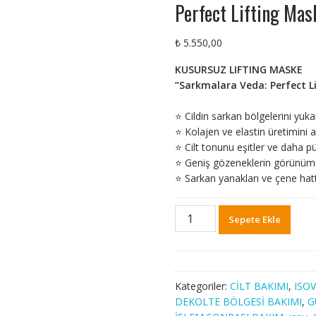
Perfect Lifting Ma
₺
5.550,00
KUSURSUZ LIFTING MASKE
“Sarkmalara Veda: Perfect Lif
⭐ Cildin sarkan bölgelerini yukar
⭐ Kolajen ve elastin üretimini ar
⭐ Cilt tonunu eşitler ve daha p
⭐ Geniş gözeneklerin görünümünü
⭐ Sarkan yanakları ve çene hattı
Perfect
Sepete Ekle
Lifting
Mask
100
ml
Kategoriler:
CİLT BAKIMI
,
ISOV
adet
DEKOLTE BÖLGESİ BAKIMI
,
G