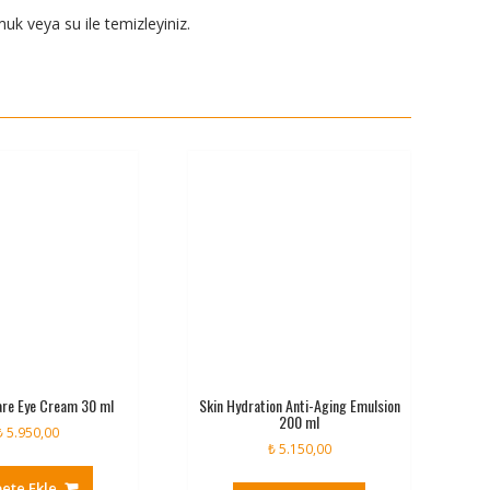
uk veya su ile temizleyiniz.
are Eye Cream 30 ml
Skin Hydration Anti-Aging Emulsion
200 ml
₺
5.950,00
₺
5.150,00
ete Ekle