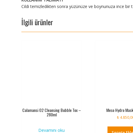
Cildi temizledikten sonra yüzünüze ve boynunuza ince bir t
İlgili ürünler
Calamansi O2 Cleansing Bubble Tox –
Meso Hydro Mask
280ml
₺
4.850,0
Devamını oku
Sepete Ekl