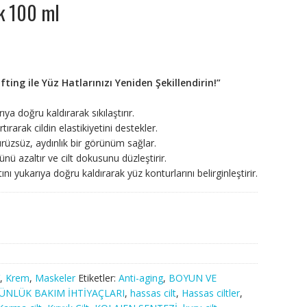
sk 100 ml
ting ile Yüz Hatlarınızı Yeniden Şekillendirin!”
ıya doğru kaldırarak sıkılaştırır.
tırarak cildin elastikiyetini destekler.
ürüzsüz, aydınlık bir görünüm sağlar.
 azaltır ve cilt dokusunu düzleştirir.
nı yukarıya doğru kaldırarak yüz konturlarını belirginleştirir.
,
Krem
,
Maskeler
Etiketler:
Anti-aging
,
BOYUN VE
ÜNLÜK BAKIM İHTİYAÇLARI
,
hassas cilt
,
Hassas ciltler
,