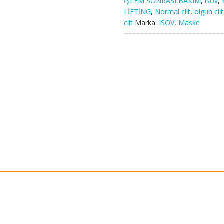
İŞLEM SONRASI BAKIM
,
isov
,
LİFTİNG
,
Normal cilt
,
olgun cilt
cilt
Marka:
ISOV
,
Maske