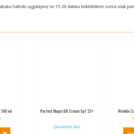
abaka halinde uygulayınız ve 15-20 dakika beklektikten sonra ıslak pam
 100 ml
Perfect Magic BB Cream Spf 32+
Wrinkle C
0
Devamını oku
e
Sep