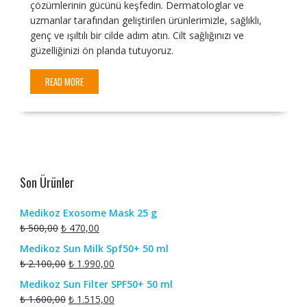
çözümlerinin gücünü keşfedin. Dermatologlar ve
uzmanlar tarafından geliştirilen ürünlerimizle, sağlıklı,
genç ve ışıltılı bir cilde adım atın. Cilt sağlığınızı ve
güzelliğinizi ön planda tutuyoruz.
READ MORE
Son Ürünler
Medikoz Exosome Mask 25 g
Orijinal
Şu
₺
500,00
₺
470,00
fiyat:
andaki
Medikoz Sun Milk Spf50+ 50 ml
₺ 500,00.
fiyat:
Orijinal
Şu
₺
2.100,00
₺
1.990,00
₺ 470,00.
fiyat:
andaki
Medikoz Sun Filter SPF50+ 50 ml
₺ 2.100,00.
fiyat:
Orijinal
Şu
₺
1.600,00
₺
1.515,00