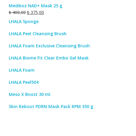
₺ 1.990,00.
fiyat:
andaki
Medikoz NAD+ Mask 25 g
₺ 1.600,00.
fiyat:
Orijinal
Şu
₺
400,00
₺
375,00
₺ 1.515,00.
fiyat:
andaki
LHALA Sponge
₺ 400,00.
fiyat:
₺ 375,00.
LHALA Peel Cleansing Brush
LHALA Foam Exclusive Cleansing Brush
LHALA Biome Fit Clear Embo Gel Mask
LHALA Foam
LHALA Peel504
Meso X Boost 30 ml
Skin Reboot PDRN Mask Pack RPM 350 g