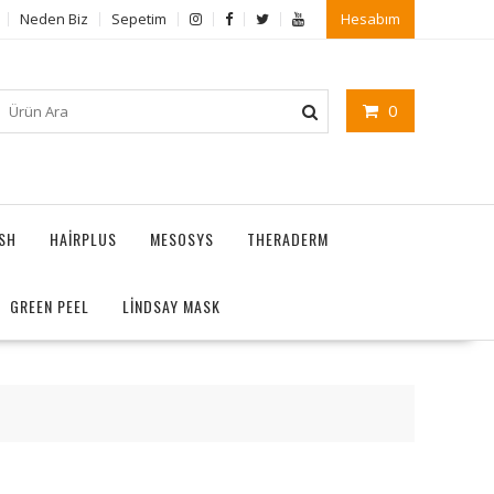
Neden Biz
Sepetim
Hesabım
0
ASH
HAIRPLUS
MESOSYS
THERADERM
GREEN PEEL
LİNDSAY MASK