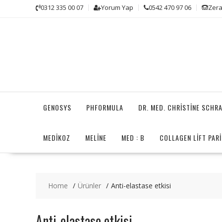
Skip
0312 335 00 07
Yorum Yap
0542 470 97 06
Zera
to
content
GENOSYS
PHFORMULA
DR. MED. CHRISTINE SCHR
MEDİKOZ
MELINE
MED : B
COLLAGEN LIFT PARI
Home
Ürünler
Anti-elastase etkisi
Anti-elastase etkisi