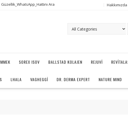
 Güzellik_WhatsApp_Hattını Ara
Hakkımızda
AMMEK
SOREX ISOV
BALLSTAD KOLAJEN
REJUVI
REVITAL
S
LHALA
VAGHEGGI
DR. DERMA EXPERT
NATURE MIND