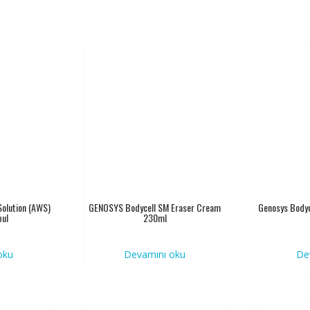
olution (AWS)
GENOSYS Bodycell SM Eraser Cream
Genosys Bodyc
ul
230ml
oku
Devamını oku
De