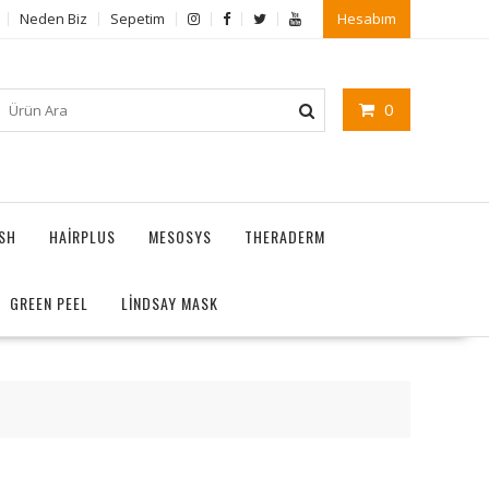
Neden Biz
Sepetim
Hesabım
0
ASH
HAIRPLUS
MESOSYS
THERADERM
GREEN PEEL
LİNDSAY MASK