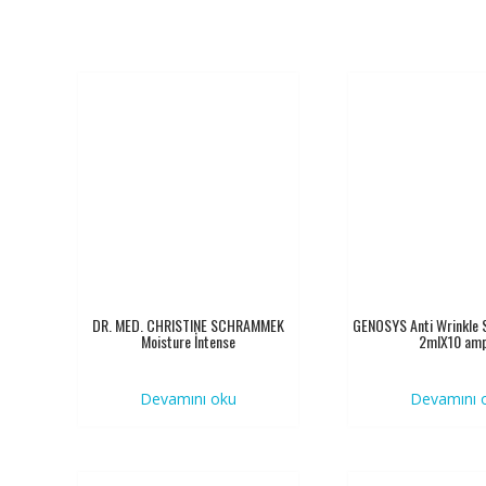
DR. MED. CHRISTINE SCHRAMMEK
GENOSYS Anti Wrinkle S
Moisture İntense
2mlX10 amp
Devamını oku
Devamını 