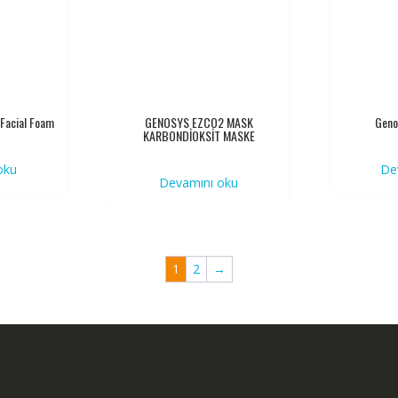
Facial Foam
GENOSYS EZCO2 MASK
Geno
KARBONDİOKSİT MASKE
oku
De
Devamını oku
1
2
→