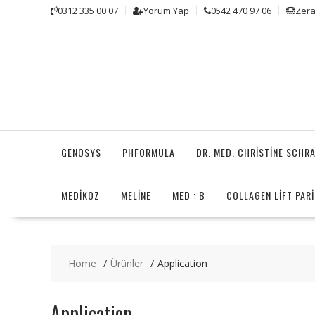
Skip
0312 335 00 07
Yorum Yap
0542 470 97 06
Zera
to
content
GENOSYS
PHFORMULA
DR. MED. CHRISTINE SCHR
MEDİKOZ
MELINE
MED : B
COLLAGEN LIFT PARI
Home
Ürünler
Application
Application