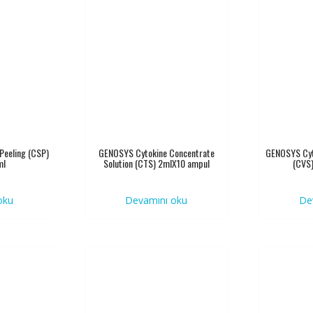
 Peeling (CSP)
GENOSYS Cytokine Concentrate
GENOSYS Cyto
ml
Solution (CTS) 2mlX10 ampul
(CVS
oku
Devamını oku
De