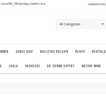
 Güzellik_WhatsApp_Hattını Ara
Hakkımızda
AMMEK
SOREX ISOV
BALLSTAD KOLAJEN
REJUVI
REVITAL
S
LHALA
VAGHEGGI
DR. DERMA EXPERT
NATURE MIND