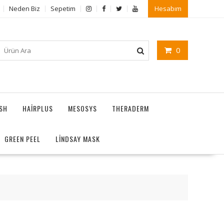
Neden Biz
Sepetim
Hesabım
0
ASH
HAIRPLUS
MESOSYS
THERADERM
GREEN PEEL
LİNDSAY MASK