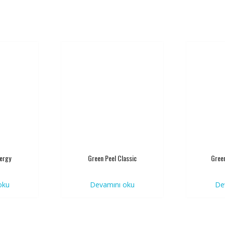
ergy
Green Peel Classic
Green
oku
Devamını oku
De