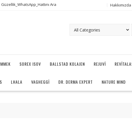
 Güzellik_WhatsApp_Hattını Ara
Hakkımızda
AMMEK
SOREX ISOV
BALLSTAD KOLAJEN
REJUVI
REVITAL
S
LHALA
VAGHEGGI
DR. DERMA EXPERT
NATURE MIND