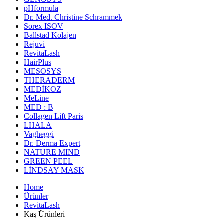
pHformula
Dr. Med. Christine Schrammek
Sorex ISOV
Ballstad Kolajen
Rejuvi
RevitaLash
HairPlus
MESOSYS
THERADERM
MEDİKOZ
MeLine
MED : B
Collagen Lift Paris
LHALA
Vagheggi
Dr. Derma Expert
NATURE MIND
GREEN PEEL
LİNDSAY MASK
Home
Ürünler
RevitaLash
Kaş Ürünleri