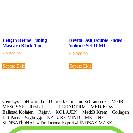
Length Define Tubing
RevitaLash Double Ended
Mascara Black 5 ml
Volume Set 11 ML
₺
2.200,00
₺
2.200,00
Sepete Ekle
Sepete Ekle
Genosys – pHformula – Dr. med. Christine Schrammek – MedB –
MESOSYS – RevitaLash – THERADERM – MEDİKOZ –
Ballstad Kolajen – Rejuvi – KOLAJEN – Med:B Krem – Collagen
Lift Paris – Vagheggi – NATURE MIND – ME LİNE –
SUNSATİONAL – Dr. Derma Expert -LİNDSAY MASK