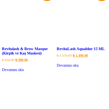
Revitalash & Brow Masque
RevitaLash Aquablur 15 ML
(Kirpik ve Kaş Maskesi)
Orijinal
Şu
₺
1.570,00
₺
1.490,00
fiyat:
andaki
Orijinal
Şu
₺
950,00
₺
900,00
fiyat:
fiyat:
andaki
₺ 1.570,00.
Devamını oku
fiyat:
₺ 1.490,00.
₺ 950,00.
Devamını oku
₺ 900,00.