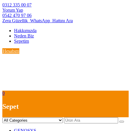
Skip
0312 335 00 07
to
Yorum Yap
content
0542 470 97 06
Zera Güzellik_WhatsApp_Hattını Ara
Hakkımızda
Neden Biz
Sepetim
Hesabım
0
Sepet
GENOSYS