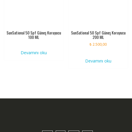
SunSational 50 Spf Güneş Koruyucu
SunSational 50 Spf Güneş Koruyucu
100 ML
200 ML
₺
2.500,00
Devamını oku
Devamını oku