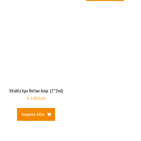
Vitality Age Refine Amp. (7*2ml)
₺
3.650,00
Sepete Ekle