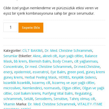
Cilde özel yoğun nemlendirme ve pürüzsüzlük etkisi veren ve
eşsiz bir içerik kombinasyonuna sahip bir gece serumudur.
Vitality
Sepete Ekle
-
Time
Control
RetiNight
Kategoriler:
CİLT BAKIMI
,
Dr. Med. Christine Schrammek
,
Essence
Serumlar
Etiketler:
Akne
,
akneli cilt
,
Aşırı yağlı ciltler
,
Balance
30
Mask
,
bb krem
,
Blemish Balm
,
Body Cream
,
cilt yağlanması
,
ML
Concentrate
,
Dr med. Christine Schrammek
,
Dr.med.Christine
,
adet
enerji
,
epidermist
,
esveratrol
,
Eye Balm
,
green peel
,
güneş kremi
güneş kremi
,
Herbal Peeling Mask
,
HERBS
,
Kırışıklık Giderici
,
kızarıklık kızarıklık
,
kızarmış cilt
,
kızarmış ve aşırı yağlı ciltler
,
microsilver
,
Nemlendirici
,
normaseb
,
Olgun ciltler
,
Olgun ve yağlı
ciltler
,
özel bakım kremi
,
Purifying Vital Balm
,
Regulating
,
schrammek
,
Selülit
,
Sensiderm
,
Sensitive
,
Tahriş olmuş cilt
,
Vitamin
Marka:
Dr. Med. Christine Schrammek
,
VITALITY /TIME