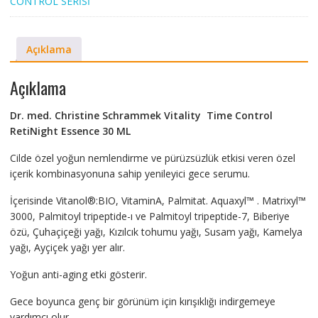
CONTROL SERİSİ
Açıklama
Açıklama
Dr. med. Christine Schrammek Vitality Time Control
RetiNight Essence 30 ML
Cilde özel yoğun nemlendirme ve pürüzsüzlük etkisi veren özel
içerik kombinasyonuna sahip yenileyici gece serumu.
İçerisinde Vitanol®:BIO, VitaminA, Palmitat. Aquaxyl™ . Matrixyl™
3000, Palmitoyl tripeptide-ı ve Palmitoyl tripeptide-7, Biberiye
özü, Çuhaçiçeği yağı, Kızılcık tohumu yağı, Susam yağı, Kamelya
yağı, Ayçiçek yağı yer alır.
Yoğun anti-aging etki gösterir.
Gece boyunca genç bir görünüm için kırışıklığı indirgemeye
yardımcı olur.